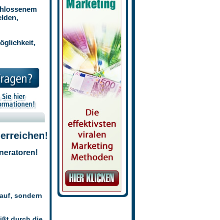
chlossenem
elden,
öglichkeit,
erreichen!
neratoren!
!
 auf, sondern
ißt durch die