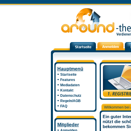
Hauptmenü
•
Startseite
•
Features
•
Mediadaten
•
Kontakt
•
Datenschutz
•
Regeln/AGB
•
FAQ
Willkommen bei 
Ein guter Inte
nützt die sch
Mitglieder
bekommen Sie
•
Anmelden