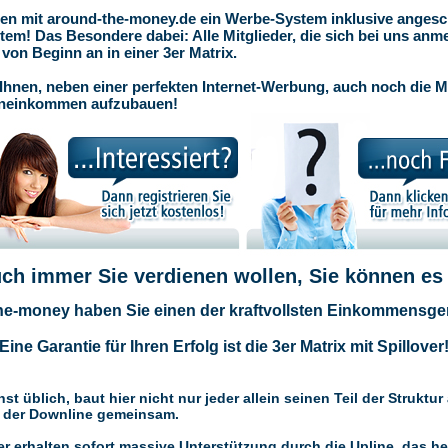
nen mit around-the-money.de ein Werbe-System inklusive anges
tem! Das Besondere dabei: Alle Mitglieder, die sich bei uns anm
 von Beginn an in einer 3er Matrix.
 Ihnen, neben einer perfekten Internet-Werbung, auch noch die M
eneinkommen aufzubauen!
uch immer Sie verdienen wollen, Sie können es 
he-money haben Sie einen der kraftvollsten Einkommensge
Eine Garantie für Ihren Erfolg ist die 3er Matrix mit Spillover
st üblich, baut hier nicht nur jeder allein seinen Teil der Struktur
er der Downline gemeinsam.
r erhalten sofort massive Unterstützung durch die Upline, das he