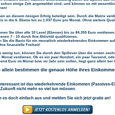
ie schon einige Zeit angemeldet sind, und können so mit wesentli
nen!
n an diesem riesigen Erfolg beteiligt sein. Durch die Matrix verd
s in die 6. Ebene bis zu 1.037 Euro pro Monat. Ohne weitere Quali
!
nen Sie über alle 10 Level (Ebenen) bis zu 84.355 Euro verdienen
enen 7 - 10 durch Ihre Aktivität qualifizieren.
n Sie die Basis für ein monatlich wiederkehrendes Einkommen auf 
hre finanzielle Freiheit!
 wenig tun, können Sie durch den Spillover über die ersten sechs
o Monat verdienen. Ob es ein paar Hundert, ein paar Tausend, ode
nd Euro im Monat bzw. im Jahr sein sollen, liegt ganz allein bei 
e allein bestimmen die genaue Höhe Ihres Einkomme
nteressant ist das wiederkehrende Einkommen (Passives-
n Zukunft nicht mehr so viel tun müssen.
e es doch einfach aus und melden Sie sich jetzt gratis an!