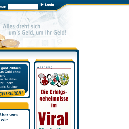
ort:
W e r b u n g
e ganz einfach
as Geld ohne
and!
en Sie dabei
ver-Effekt
trix Struktur.
 Aber was
 wie