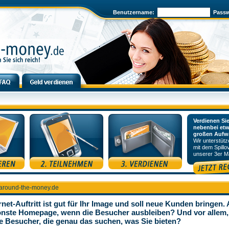
Benutzername:
Passw
Verdienen Si
nebenbei etw
großen Aufw
Wir unterstütz
mit dem Spillo
unserer 3er Ma
around-the-money.de
rnet-Auftritt ist gut für Ihr Image und soll neue Kunden bringen.
önste Homepage, wenn die Besucher ausbleiben? Und vor allem,
 Besucher, die genau das suchen, was Sie bieten?