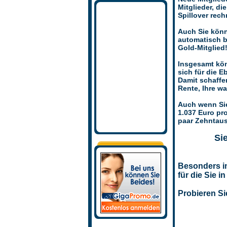
Mitglieder, d
Spillover rech
Auch Sie könne
automatisch bi
Gold-Mitglied
Insgesamt kön
sich für die Eb
Damit schaffe
Rente, Ihre wa
Auch wenn Sie
1.037 Euro pr
paar Zehntause
Si
Besonders i
für die Sie i
Probieren Si