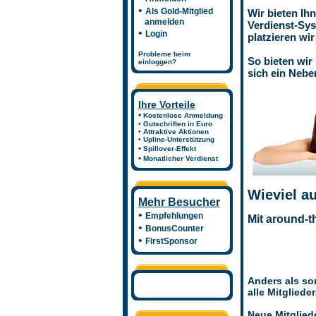
•
Als Gold-Mitglied
Wir bieten Ih
anmelden
Verdienst-Sys
•
Login
platzieren wir
Probleme beim
So bieten wir
einloggen?
sich ein Neb
Ihre Vorteile
•
Kostenlose Anmeldung
• Gutschriften in Euro
• Attraktive Aktionen
• Upline-Unterstützung
•
Spillover-Effekt
•
Monatlicher Verdienst
Wieviel a
Mehr Besucher
•
Empfehlungen
Mit around-t
•
BonusCounter
•
FirstSponsor
Anders als son
alle Mitglied
Neue Mitgliede